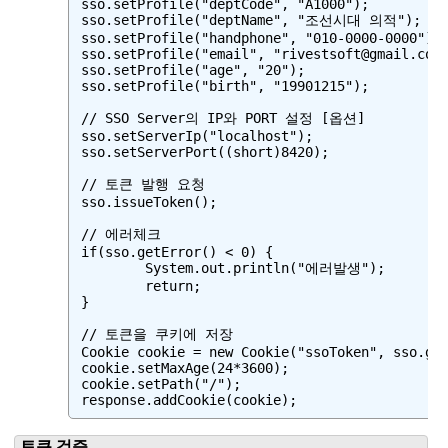
sso.setProfile("deptCode", "A1000");

sso.setProfile("deptName", "조선시대 의적");

sso.setProfile("handphone", "010-0000-0000");

sso.setProfile("email", "rivestsoft@gmail.com"
sso.setProfile("age", "20");

sso.setProfile("birth", "19901215");

// SSO Server의 IP와 PORT 설정 [옵션]

sso.setServerIp("localhost");

sso.setServerPort((short)8420);

// 토큰 발행 요청

sso.issueToken();

// 에러체크

if(sso.getError() < 0) {

	System.out.println("에러발생");

	return;

}

// 토큰을 쿠키에 저장

Cookie cookie = new Cookie("ssoToken", sso.get
cookie.setMaxAge(24*3600);

cookie.setPath("/");

response.addCookie(cookie);
토큰 검증