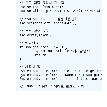
// 토큰 검증 요청시 필수값

sso.setToken(ssoToken);

sso.setClientIp("192.168.0.122"); // 일반적으로 r
// SSO Agent의 PORT 설정 [옵션]

sso.setAgentPort((short)8421);

// 토큰 검증 요청

sso.verifyToken();

// 에러체크

if(sso.getError() != 0) {

	System.out.println("에러발생");

	return;

}

// 사용자 정보

System.out.println("userId : " + sso.getUserId
System.out.println("userName : " + sso.getProf
System.out.println("age : " + Integer.parseInt
// TODO : 사용자 아이디로 로그인 처리